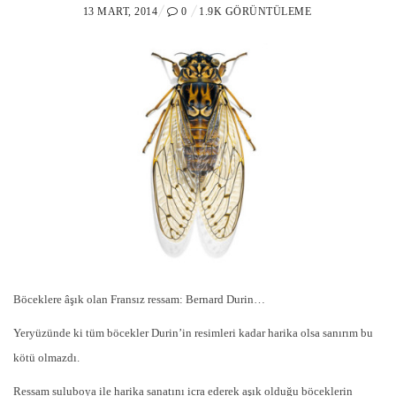
P
13 MART, 2014
0
1.9K GÖRÜNTÜLEME
O
S
T
E
D
O
N
Böceklere âşık olan Fransız ressam: Bernard Durin…
Yeryüzünde ki tüm böcekler Durin’in resimleri kadar harika olsa sanırım bu
kötü olmazdı.
Ressam suluboya ile harika sanatını icra ederek aşık olduğu böceklerin