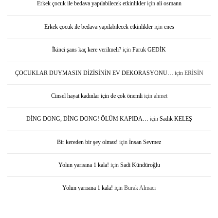
Erkek çocuk ile bedava yapılabilecek etkinlikler
için
ali osmann
Erkek çocuk ile bedava yapılabilecek etkinlikler
için
enes
İkinci şans kaç kere verilmeli?
için
Faruk GEDİK
ÇOCUKLAR DUYMASIN DİZİSİNİN EV DEKORASYONU…
için
ERİSİN
Cinsel hayat kadınlar için de çok önemli
için
ahmet
DİNG DONG, DİNG DONG! ÖLÜM KAPIDA…
için
Sadık KELEŞ
Bir kereden bir şey olmaz!
için
İnsan Sevmez
Yolun yarısına 1 kala!
için
Sadi Kündüroğlu
Yolun yarısına 1 kala!
için
Burak Almacı