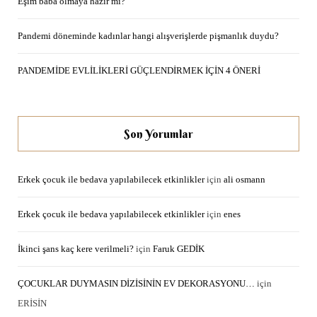
Eşim baba olmaya hazır mı?
Pandemi döneminde kadınlar hangi alışverişlerde pişmanlık duydu?
PANDEMİDE EVLİLİKLERİ GÜÇLENDİRMEK İÇİN 4 ÖNERİ
Son Yorumlar
Erkek çocuk ile bedava yapılabilecek etkinlikler
için
ali osmann
Erkek çocuk ile bedava yapılabilecek etkinlikler
için
enes
İkinci şans kaç kere verilmeli?
için
Faruk GEDİK
ÇOCUKLAR DUYMASIN DİZİSİNİN EV DEKORASYONU…
için
ERİSİN