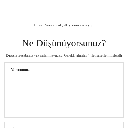
O
S
T
Henüz Yorum yok, ilk yorumu sen yap.
E
D
Ne Düşünüyorsunuz?
O
N
E-posta hesabınız yayımlanmayacak.
Gerekli alanlar
*
ile işaretlenmişlerdir