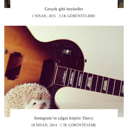
Gerçek gibi heykeller
P
1 NISAN, 2015
3.1K GÖRÜNTÜLEME
O
S
T
E
D
O
N
Instagram’ın çılgın kirpisi: Darcy
P
18 NISAN, 2014
1.7K GÖRÜNTÜLEME