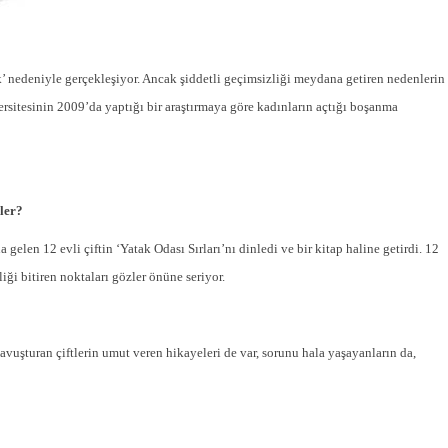
’ nedeniyle gerçekleşiyor. Ancak şiddetli geçimsizliği meydana getiren nedenlerin
itesinin 2009’da yaptığı bir araştırmaya göre kadınların açtığı boşanma
eler?
gelen 12 evli çiftin ‘Yatak Odası Sırları’nı dinledi ve bir kitap haline getirdi. 12
iği bitiren noktaları gözler önüne seriyor.
vuşturan çiftlerin umut veren hikayeleri de var, sorunu hala yaşayanların da,