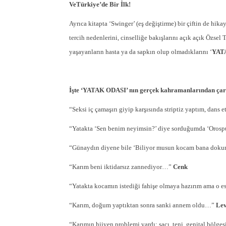
VeTürkiye’de Bir İlk!
Ayrıca kitapta ‘Swinger’ (eş değiştirme) bir çiftin de hikaye
tercih nedenlerini, cinselliğe bakışlarını açık açık Özsel 
yaşayanların hasta ya da sapkın olup olmadıklarını ‘
YAT
İşte ‘YATAK ODASI’ nın gerçek kahramanlarından çar
“Seksi iç çamaşırı giyip karşısında striptiz yaptım, dans
“Yatakta ‘Sen benim neyimsin?’ diye sorduğumda ‘Oros
“Günaydın diyene bile ‘Biliyor musun kocam bana do
“Karım beni iktidarsız zannediyor…”
Cenk
“Yatakta kocamın istediği fahişe olmaya hazırım ama o esk
“Karım, doğum yaptıktan sonra sanki annem oldu…”
Lev
“Karımın hijyen problemi vardı; saçı, teni, genital böl