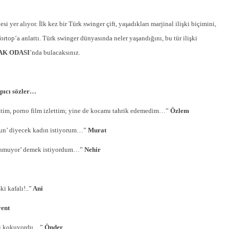
si yer alıyor. İlk kez bir Türk swinger çift, yaşadıkları marjinal ilişki biçimini,
Tortop’a anlattı. Türk swinger dünyasında neler yaşandığını, bu tür ilişki
AK ODASI
’nda bulacaksınız.
pıcı sözler…
 ettim, porno film izlettim; yine de kocamı tahrik edemedim…”
Özlem
pun’ diyecek kadın istiyorum…”
Murat
kunmuyor’ demek istiyordum…”
Nehir
i kafalı!..”
Ani
ent
gesi kokuyordu…”
Önder